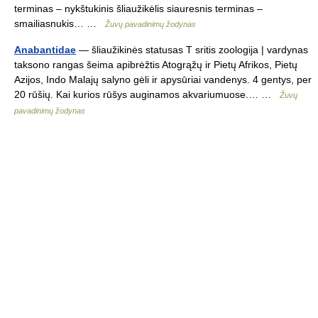
terminas – nykštukinis šliaužikėlis siauresnis terminas –
smailiasnukis… …
Žuvų pavadinimų žodynas
Anabantidae
— šliaužikinės statusas T sritis zoologija | vardynas
taksono rangas šeima apibrėžtis Atogrąžų ir Pietų Afrikos, Pietų
Azijos, Indo Malajų salyno gėli ir apysūriai vandenys. 4 gentys, per
20 rūšių. Kai kurios rūšys auginamos akvariumuose.… …
Žuvų
pavadinimų žodynas