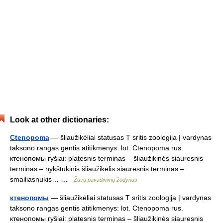
Look at other dictionaries:
Ctenopoma
— šliaužikėliai statusas T sritis zoologija | vardynas
taksono rangas gentis atitikmenys: lot. Ctenopoma rus.
ктенопомы ryšiai: platesnis terminas – šliaužikinės siauresnis
terminas – nykštukinis šliaužikėlis siauresnis terminas –
smailiasnukis… …
Žuvų pavadinimų žodynas
ктенопомы
— šliaužikėliai statusas T sritis zoologija | vardynas
taksono rangas gentis atitikmenys: lot. Ctenopoma rus.
ктенопомы ryšiai: platesnis terminas – šliaužikinės siauresnis