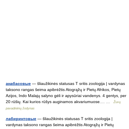
анабасовые
— šliaužikinės statusas T sritis zoologija | vardynas
taksono rangas šeima apibrėžtis Atogrąžų ir Pietų Afrikos, Pietų
Azijos, Indo Malajų salyno gėli ir apysūriai vandenys. 4 gentys, per
20 rūšių. Kai kurios rūšys auginamos akvariumuose.… …
Žuvų
pavadinimų žodynas
лабиринтовые
— šliaužikinės statusas T sritis zoologija |
vardynas taksono rangas šeima apibrėžtis Atogrąžų ir Pietų