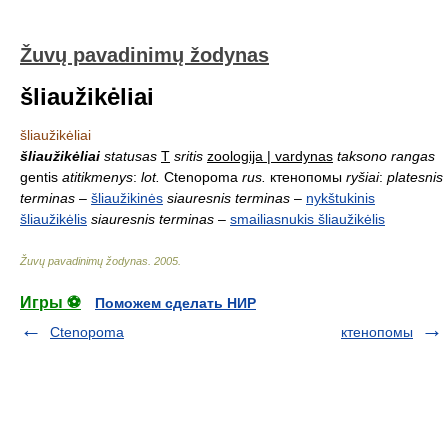
Žuvų pavadinimų žodynas
šliaužikėliai
šliaužikėliai
šliaužikėliai
statusas
T
sritis
zoologija | vardynas
taksono rangas
gentis
atitikmenys
:
lot.
Ctenopoma
rus.
ктенопомы
ryšiai
:
platesnis
terminas
–
šliaužikinės
siauresnis terminas
–
nykštukinis
šliaužikėlis
siauresnis terminas
–
smailiasnukis šliaužikėlis
Žuvų pavadinimų žodynas
.
2005
.
Игры ⚽
Поможем сделать НИР
Ctenopoma
ктенопомы