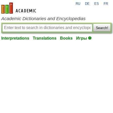
RU
DE
ES
FR
en-academic.com
Academic Dictionaries and Encyclopedias
Search!
Interpretations
Translations
Books
Игры ⚽