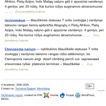
Afrikos, Pietų Azijos, Indo Malajų salyno gėli ir apysūriai vandenys.
4 gentys, per 20 rūšių. Kai kurios rūšys auginamos akvariumuose.
… …
Žuvų pavadinimų žodynas
ползуновые
— šliaužikinės statusas T sritis zoologija | vardynas
taksono rangas šeima apibrėžtis Atogrąžų ir Pietų Afrikos, Pietų
Azijos, Indo Malajų salyno gėli ir apysūriai vandenys. 4 gentys, per
20 rūšių. Kai kurios rūšys auginamos akvariumuose.… …
Žuvų
pavadinimų žodynas
Ctenopoma nanum
— nykštukinis šliaužikėlis statusas T sritis
zoologija | vardynas taksono rangas rūšis atitikmenys: lot.
Ctenopoma nanum angl. dwarf climbing perch rus. карликовая
ктенопома ryšiai: platesnis terminas – šliaužikėliai …
Žuvų
pavadinimų žodynas
© Academic, 2000-2026
18+
Contact us:
Technical Support
,
Advertising
Dictionaries export
, created on PHP,
Joomla,
Drupal,
WordPress,
MODx.