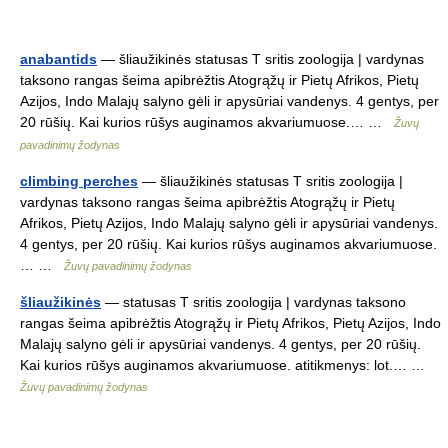
anabantids
— šliaužikinės statusas T sritis zoologija | vardynas
taksono rangas šeima apibrėžtis Atogrąžų ir Pietų Afrikos, Pietų
Azijos, Indo Malajų salyno gėli ir apysūriai vandenys. 4 gentys, per
20 rūšių. Kai kurios rūšys auginamos akvariumuose.… …
Žuvų
pavadinimų žodynas
climbing perches
— šliaužikinės statusas T sritis zoologija |
vardynas taksono rangas šeima apibrėžtis Atogrąžų ir Pietų
Afrikos, Pietų Azijos, Indo Malajų salyno gėli ir apysūriai vandenys.
4 gentys, per 20 rūšių. Kai kurios rūšys auginamos akvariumuose.
… …
Žuvų pavadinimų žodynas
šliaužikinės
— statusas T sritis zoologija | vardynas taksono
rangas šeima apibrėžtis Atogrąžų ir Pietų Afrikos, Pietų Azijos, Indo
Malajų salyno gėli ir apysūriai vandenys. 4 gentys, per 20 rūšių.
Kai kurios rūšys auginamos akvariumuose. atitikmenys: lot.… …
Žuvų pavadinimų žodynas